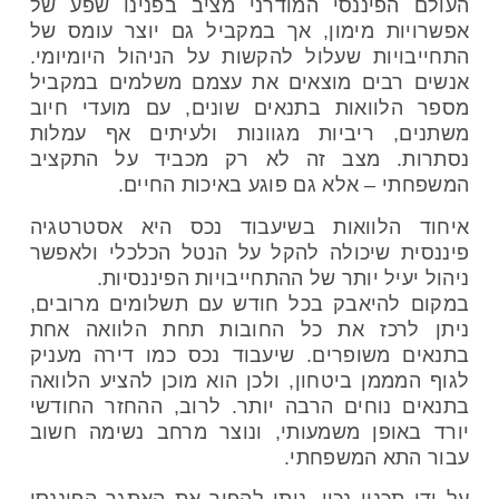
העולם הפיננסי המודרני מציב בפנינו שפע של
אפשרויות מימון, אך במקביל גם יוצר עומס של
התחייבויות שעלול להקשות על הניהול היומיומי.
אנשים רבים מוצאים את עצמם משלמים במקביל
מספר הלוואות בתנאים שונים, עם מועדי חיוב
משתנים, ריביות מגוונות ולעיתים אף עמלות
נסתרות. מצב זה לא רק מכביד על התקציב
המשפחתי – אלא גם פוגע באיכות החיים.
איחוד הלוואות בשיעבוד נכס היא אסטרטגיה
פיננסית שיכולה להקל על הנטל הכלכלי ולאפשר
ניהול יעיל יותר של ההתחייבויות הפיננסיות.
במקום להיאבק בכל חודש עם תשלומים מרובים,
ניתן לרכז את כל החובות תחת הלוואה אחת
בתנאים משופרים. שיעבוד נכס כמו דירה מעניק
לגוף המממן ביטחון, ולכן הוא מוכן להציע הלוואה
בתנאים נוחים הרבה יותר. לרוב, ההחזר החודשי
יורד באופן משמעותי, ונוצר מרחב נשימה חשוב
עבור התא המשפחתי.
על ידי תכנון נכון, ניתן להפוך את האתגר הפיננסי