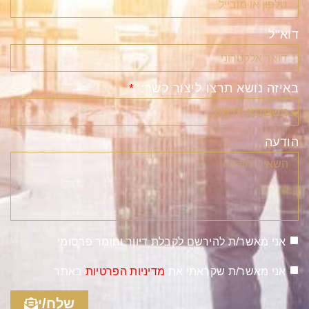
דוא"ל
באיזה נושא תרצו ליצור קשר:
הודעה
אני מאשר/ת להירשם לקבלת דיוור וחומר פרסומי
אני מאשר/ת שקראתי את
מדיניות הפרטיות
באתר
שלח/י