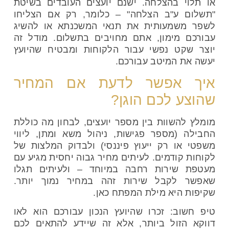
או תלוי בהצלחה. ישנם יועצים העובדים בשיטת
"תשלום ע"ב הצלחה" – כלומר, רק אם הצליחו
לשפר משמעותית את תנאי המשכנתא או להשיג
עבורכם מימון, אתם מחויבים בתשלום. מודל זה
יוצר שקט נפשי עבור הלקוחות ומבטיח שהיועץ
יעשה את המיטב עבורכם.
איך אפשר לדעת אם המחיר
שהוצע לכם הוגן?
מומלץ להשוות בין מספר יועצים, לבחון מה כוללת
החבילה (מספר פגישות, ניהול משא ומתן, ליווי
משפטי או רק ייעוץ פיננסי) ולבדוק המלצות של
לקוחות קודמים. לעיתים מחיר גבוה יחסית מגיע עם
מעטפת שירות רחבה במיוחד – ולעיתים תגלו
שאפשר לקבל שירות זהה במחיר נמוך יותר.
שקיפות היא מילת המפתח כאן.
טיפ חשוב: זכרו שהיועץ הנכון עבורכם הוא לאו
דווקא הזול ביותר, אלא זה שיידע להתאים לכם