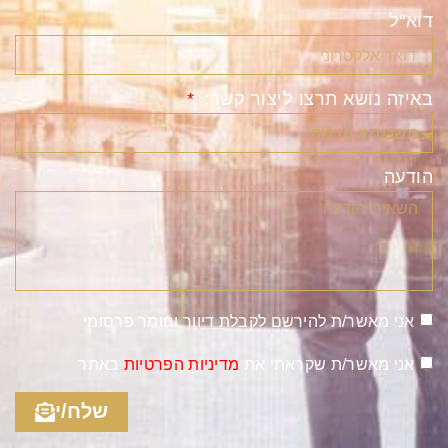
דוא"ל
באיזה נושא תרצו ליצור קשר:
הודעה
אני מאשר/ת להירשם לקבלת דיוור וחומר פרסומי
אני מאשר/ת שקראתי את
מדיניות הפרטיות
באתר
שלח/י