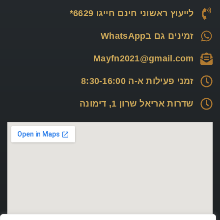
לייעוץ ראשוני חינם חייגו 6629*
זמינים גם בWhatsApp
Mayfn2021@gmail.com
זמני פעילות א-ה 8:30-16:00
שדרות אריאל שרון 1, דימונה