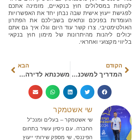
לקוחות במסלולים חוץ בנקאיים, מזמינה אתכם
לפגישת ייעוץ אישית שבה נבחן יחד את האפשרויות
העומדות בפניכם ונתאים בשבילכם את הפתרון
האולטימטיבי. צרו קשר עוד היום וגלו איך גם אתם
יכולים ליהנות מהיתרונות של מימון חוץ בנקאי
בליווי מקצועי ואחראי.
הקודם
הבא
המדריך למשכנתאות 2024: איך לחסוך מאות אלפי שקלים בבחירת המסלול הנכון
משכנתא לדירה שניה: איך תקבלו מימון לדירה נוספת ותגדילו את תיק הנדל"ן שלכם
שי אשטמקר
שי אשטמקר – בעלים ומנכ"ל
החברה. עם ניסיון עשיר בתחום
הפיננסי, שי מספק שירותי ייעוץ