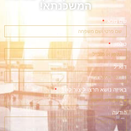
המשכנתא!
שם מלא
טלפון
דוא"ל
באיזה נושא תרצו ליצור קשר:
הודעה