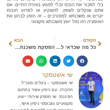
בלי למכור את הנכס ובלי לפגוע באורח החיים. אם
אתם שוקלים לשפץ, להשקיע או לפרוע חובות
יקרים או
משכנתא למסורבים
– זה הזמן לבחון את
האופציה הזו מול
יועץ משכנתא מקצועי
.
הקודם
הבא
כל מה שכדאי לדעת על יועץ משכנתאות מחירים ומה שביניהם
הפסקת משכנתא: הפתרון לקשיים כלכליים זמניים שלא הכרתם
שי אשטמקר
שי אשטמקר – בעלים ומנכ"ל
החברה. עם ניסיון עשיר בתחום
הפיננסי, שי מספק שירותי ייעוץ
מקצועיים ומבוססי ניסיון אישי,