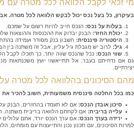
מי זכאי לקבל הלוואה לכל מטרה עם 
בעיקרון, כל בעל נכס יכול לבקש הלוואה לכל מטרה. א
בעלות על נכס:
הנכס חייב להיות רשום על שמכם.
יכולת החזר:
הבנק יבדוק את ההכנסות וההוצאות שלכ
היסטוריה פיננסית:
חשבון בנק מסודר ועמידה בהתחייב
גיל:
לרוב יש מגבלת גיל עליון, אבל זה משתנה בין הב
שווי הנכס:
ככל שהנכס שווה יותר, כך תוכלו לקבל הלו
גם אם נדחיתם בעבר, אל תתייאשו! יועץ משכנתאות מנוס
יצירתיים.
מהם הסיכונים בהלוואה לכל מטרה על 
כמו בכל החלטה פיננסית משמעותית, חשוב להכיר את ה
סיכון אובדן הנכס:
אם לא תעמדו בהחזרים, הבנק על
עלייה בריבית:
אם לקחתם הלוואה בריבית משתנה, הת
ירידה בערך הנכס:
אם ערך הנכס יורד, אתם עלולים ל
למרות הסיכונים, עם תכנון נכון והתייעצות עם מומחים, הלוו