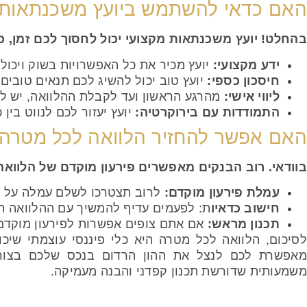
האם כדאי להשתמש ביועץ משכנתאות 
בהחלט! יועץ משכנתאות מקצועי יכול לחסוך לכם זמן, כ
ידע מקצועי:
יועץ מכיר את כל האפשרויות בשוק ויכו
חיסכון כספי:
יועץ טוב יכול להשיג לכם תנאים טובים
ליווי אישי:
מהרגע הראשון ועד לקבלת ההלוואה, יש ל
התמודדות עם בירוקרטיה:
יועץ יעזור לכם לנווט בין
האם אפשר להחזיר הלוואה לכל מטרה 
בוודאי. רוב הבנקים מאפשרים פירעון מוקדם של הלווא
עמלת פירעון מוקדם:
לרוב תצטרכו לשלם עמלה על סג
חישוב כדאיו
ת: לפעמים עדיף להמשיך עם ההלוואה הק
תכנון מראש:
אם אתם צופים אפשרות לפירעון מוקדם
לסיכום, הלוואה לכל מטרה היא כלי פיננסי עוצמתי שיכ
מאפשרת לכם לנצל את ההון הרדום בנכס שלכם בצורה
משמעותית שדורשת תכנון קפדני והבנה מעמיקה.