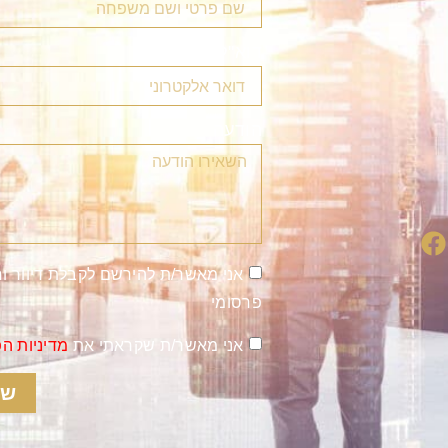
דוא"ל
הודעה
אני מאשר/ת להירשם לקבלת דיוור ו
פרסומי
אני מאשר/ת שקראתי את
מדיניות ה
של