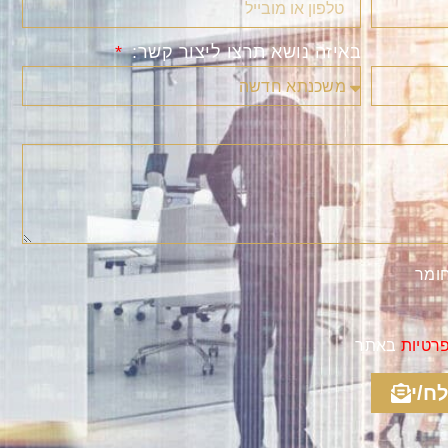
באיזה נושא תרצו ליצור קשר:
חומר
פרטיות
באתר
ח/י